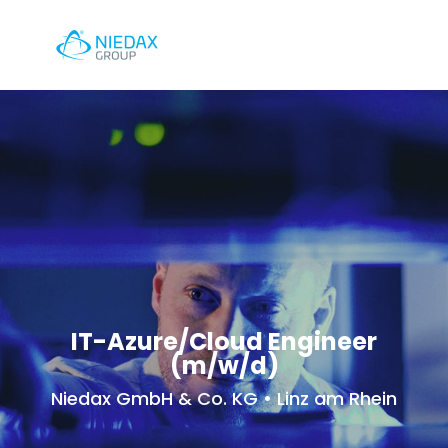
IT-Azure/Cloud Engineer
(m/w/d)
Niedax GmbH & Co. KG • Linz am Rhein